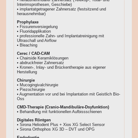
Interimsprothesen, Geschiebe)
• implantatgetragener Zahnersatz (festsitzend und
herausnehmbar)
Prophylaxe
• Fissurenversiegelung
• Fluoridapplikation
• professionelle Zahn- und Implantatreinigung mit
Ultraschall und Airflow
• Bleaching
Cerec / CAD-CAM
• Chairside Keramiklösungen
• abdruckfreier Zahnersatz
• Kronen-, Inlay- und Brückentherapie aus eigener
Herstellung
Chirurgie
• Mucogingivalchirurgie
• Piezochirurgie
• Augmentation vor und bei Implantation mit Geistlich Bio-
Oss
CMD-Therapie (Cranio-Mandibuläre-Dsyfunktion)
• Behandlung mit funktionellen Aufbissschienen
Digitales Röntgen
• Sirona Heliodent Plus + Xios XG Select Sensor
• Sirona Orthophos XG 3D – DVT und OPG
Endodontie